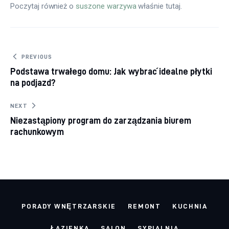
Poczytaj również o 
suszone warzywa
 właśnie tutaj. 
Nawigacja wpisu
PREVIOUS
Podstawa trwałego domu: Jak wybrać idealne płytki
na podjazd?
NEXT
Niezastąpiony program do zarządzania biurem
rachunkowym
PORADY WNĘTRZARSKIE
REMONT
KUCHNIA
ŁAZIENKA
SALON
SYPIALNIA