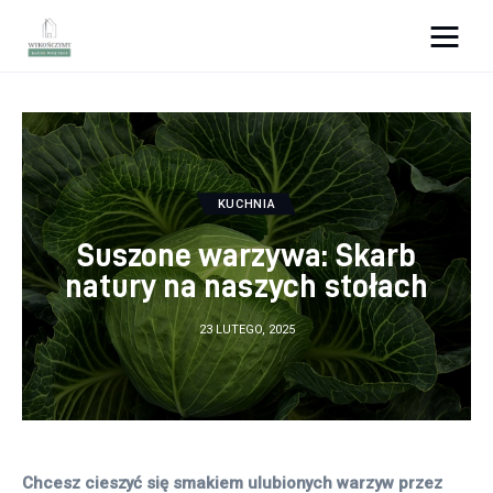
Wykończymy wnętrze
Porady wnętrzarskie
Remont
KUCHNIA
Suszone warzywa: Skarb
Kuchnia
natury na naszych stołach
Łazienka
23 LUTEGO, 2025
Salon
Sypialnia
Chcesz cieszyć się smakiem ulubionych warzyw przez 