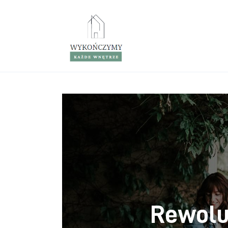
Porady wnętrzarskie
Remont
Kuchnia
Łazienka
Salon
Sypialnia
Rewolu