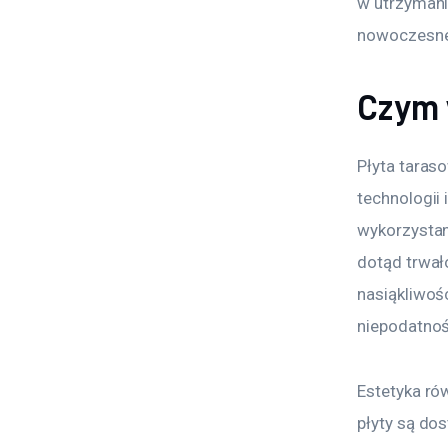
w utrzymaniu
nowoczesne
Czym 
Płyta taras
technologii
wykorzystan
dotąd trwało
nasiąkliwoś
niepodatnoś
Estetyka ró
płyty są dos