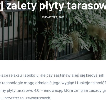
j zalety płyty tarasow
23 KWIETNIA, 2025
jsce relaksu i spokoju, ale czy zastanawiałeś się kiedyś, jak 
technologie mogą odmienić jego wygląd i funkcjonalność?
my płyty tarasowe 4.0 – innowację, która zmienia zasady gr
iu przestrzeni zewnętrznych.