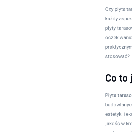
Czy płyta t
każdy aspek
płyty taras
oczekiwanio
praktycznym.
stosować?
Co to 
Płyta taras
budowlanych,
estetyki i e
jakość w kr