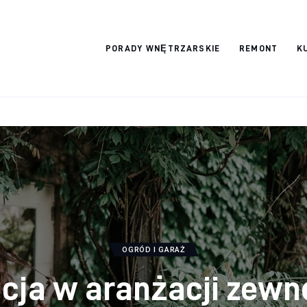
Wykończymy
PORADY WNĘTRZARSKIE
REMONT
K
wnętrze
OGRÓD I GARAŻ
cja w aranżacji zewnę