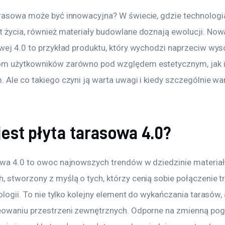
arasowa może być innowacyjna? W świecie, gdzie technologia
t życia, również materiały budowlane doznają ewolucji. Now
owej 4.0 to przykład produktu, który wychodzi naprzeciw wys
m użytkowników zarówno pod względem estetycznym, jak i
 Ale co takiego czyni ją warta uwagi i kiedy szczególnie war
jest płyta tarasowa 4.0?
owa 4.0 to owoc najnowszych trendów w dziedzinie materia
 stworzony z myślą o tych, którzy cenią sobie połączenie tr
kologii. To nie tylko kolejny element do wykańczania tarasów,
eowaniu przestrzeni zewnętrznych. Odporne na zmienną pog