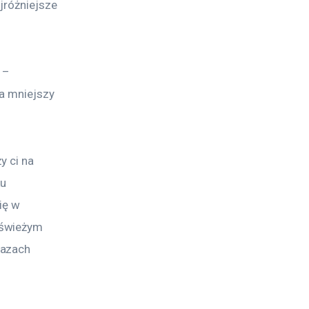
jróżniejsze 
 – 
na mniejszy 
 ci na 
u 
ię w 
 świeżym 
oazach 