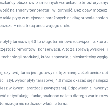
eszkańcy obszarów o zmiennych warunkach atmosferycznyc
liwość na zmiany temperatur i wilgotność. Bez obaw możesz
takie płyty w miejscach narażonych na długotrwałe nasłon
eszczu – nie stracą one swojego uroku.
w płytę tarasową 4.0 to długoterminowe rozwiązanie, które 
częstość remontów i konserwacji. A to za sprawą wysokiej j
 technologii produkcji, które zapewniają nieskazitelny wygląd
, czy twój taras jest gotowy na tę zmianę. Jeżeli cenisz sob
 i styl, wybór płyty tarasowej 4.0 może okazać się najlepsz
iesz w kwestii aranżacji zewnętrznej. Odpowiednia inwestycj
eść satysfakcję i funkcjonalność na lata dlatego warto rozw
ernizację nie nadszedł właśnie teraz.