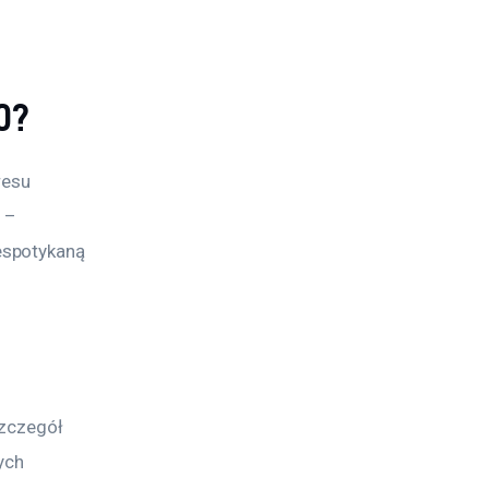
0?
resu 
 – 
espotykaną 
szczegół 
ych 