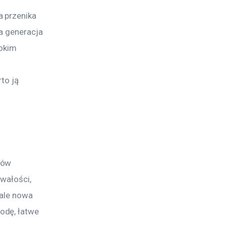
 przenika 
a generacja 
okim 
 
to ją 
łów 
wałości, 
 ale nowa 
odę, łatwe 