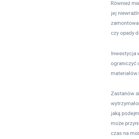
Również mi
jej niewraż
zamontować 
czy opady d
Inwestycja 
ograniczyć 
materiałów i
Zastanów się
wytrzymałość
jaką podejm
może przyni
czas na mod