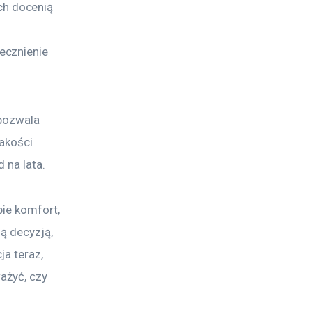
h docenią 
 
ecznienie 
pozwala 
akości 
 na lata.
ie komfort, 
ą decyzją, 
a teraz, 
ażyć, czy 