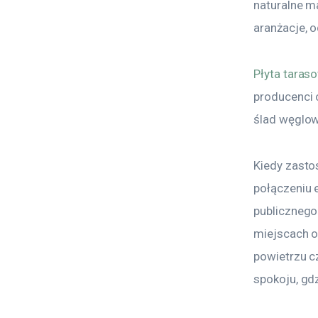
naturalne ma
aranżacje, 
Płyta taras
producenci c
ślad węglow
Kiedy zasto
połączeniu e
publicznego 
miejscach o
powietrzu c
spokoju, gd