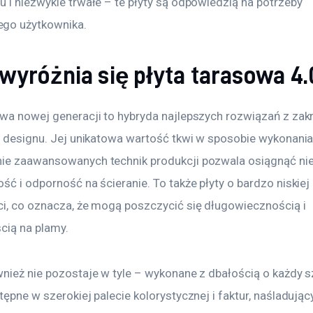
 i niezwykle trwałe – te płyty są odpowiedzią na potrzeby 
go użytkownika.
wyróżnia się płyta tarasowa 4.
owa nowej generacji to hybryda najlepszych rozwiązań z zak
 i designu. Jej unikatowa wartość tkwi w sposobie wykonania
ie zaawansowanych technik produkcji pozwala osiągnąć ni
ść i odporność na ścieranie. To także płyty o bardzo niskiej 
ci, co oznacza, że mogą poszczycić się długowiecznością i 
cią na plamy.
wnież nie pozostaje w tyle – wykonane z dbałością o każdy 
tępne w szerokiej palecie kolorystycznej i faktur, naśladując