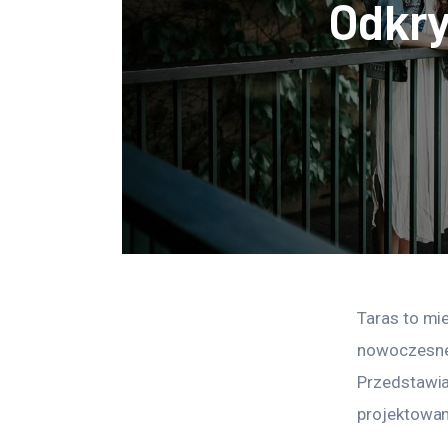
Odkry
Taras to mie
nowoczesne 
Przedstawia
projektowan