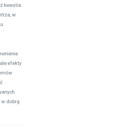
ż kwestia 
trza, w 
u 
ewnienie 
le efekty 
temów 
ć 
wanych 
c w dobrą 