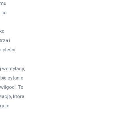
emu 
 co 
ko 
za i 
 pleśni.
wentylacji, 
ie pytanie 
wilgoci. To 
ację, która 
guje 