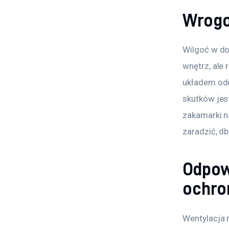
Wrogow
Wilgoć w do
wnętrz, ale
układem odd
skutków jes
zakamarki n
zaradzić, d
Odpow
ochro
Wentylacja 