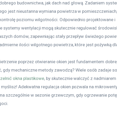
dobrego budownictwa, jak dach nad głową. Zadaniem syst
ego jest nieustanna wymiana powietrza w pomieszczeniach,
kontrolę poziomu wilgotności. Odpowiednio projektowane i 
 systemy wentylacji mogą skutecznie regulować środowis
szych domów, zapewniając stały przepływ świeżego powietr
admierne ilości wilgotnego powietrza, które jest pożywką dla
ietrzenie poprzez otwieranie okien jest fundamentem dobrej 
ić, gdy mechaniczne metody zawodzą? Wiele osób zadaje sob
czelnić okna plastikowe
, by skutecznie walczyć z nadmiarem 
ż myślisz! Adekwatna regulacja okien pozwala na mikrowentyl
zna szczególnie w sezonie grzewczym, gdy ogrzewanie potę
goci.