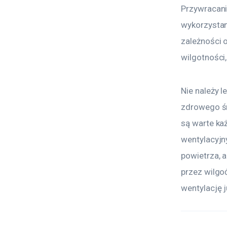
Przywracani
wykorzystan
zależności 
wilgotności
Nie należy 
zdrowego śr
są warte ka
wentylacyjn
powietrza,
przez wilgoć
wentylację j