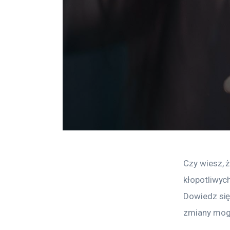
Czy wiesz, 
kłopotliwyc
Dowiedz się
zmiany mogą