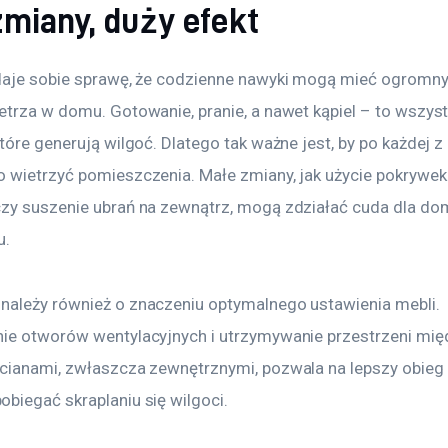
zmiany, duży efekt
daje sobie sprawę, że codzienne nawyki mogą mieć ogromny
etrza w domu. Gotowanie, pranie, a nawet kąpiel – to wszyst
tóre generują wilgoć. Dlatego tak ważne jest, by po każdej z 
 wietrzyć pomieszczenia. Małe zmiany, jak użycie pokrywek
zy suszenie ubrań na zewnątrz, mogą zdziałać cuda dla d
u.
ależy również o znaczeniu optymalnego ustawienia mebli. 
ie otworów wentylacyjnych i utrzymywanie przestrzeni mię
cianami, zwłaszcza zewnętrznymi, pozwala na lepszy obieg p
biegać skraplaniu się wilgoci.