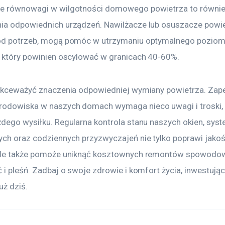
e równowagi w wilgotności domowego powietrza to równie
ia odpowiednich urządzeń. Nawilżacze lub osuszacze powie
od potrzeb, mogą pomóc w utrzymaniu optymalnego poziom
, który powinien oscylować w granicach 40-60%.
lekceważyć znaczenia odpowiedniej wymiany powietrza. Zap
odowiska w naszych domach wymaga nieco uwagi i troski, a
żdego wysiłku. Regularna kontrola stanu naszych okien, sys
ych oraz codziennych przyzwyczajeń nie tylko poprawi jakoś
 ale także pomoże uniknąć kosztownych remontów spowodo
 i pleśń. Zadbaj o swoje zdrowie i komfort życia, inwestują
uż dziś.