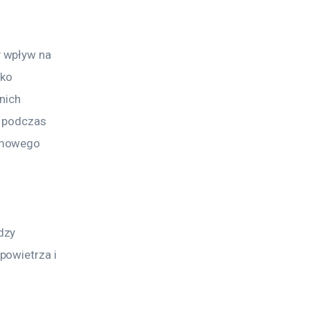
 wpływ na 
ko 
nich 
 podczas 
omowego 
dzy 
owietrza i 