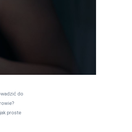
owadzić do 
rowie? 
ak proste 