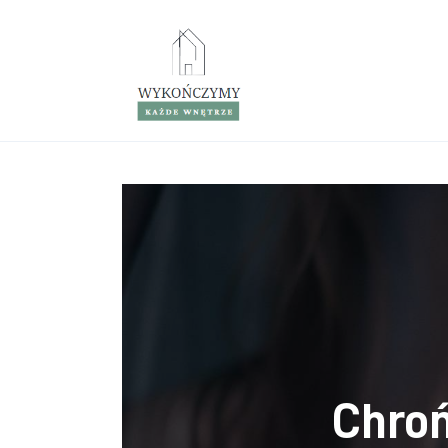
Porady wnętrzarskie
Remont
Kuchnia
Łazienka
Salon
Sypialnia
Chroń