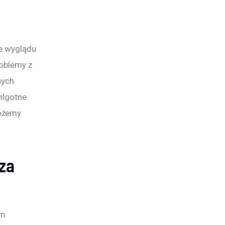
e wyglądu 
oblemy z 
ych 
ilgotne 
ożemy 
za
m 