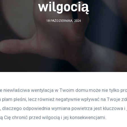
wilgocią
18 PAŹDZIERNIKA, 2024
że niewłaściwa wentylacja w Twoim domu może nie tylko pr
h plam pleśni, lecz również negatywnie wpływać na Twoje zd
, dlaczego odpowiednia wymiana powietrza jest kluczowa i j
 Cię chronić przed wilgocią i jej konsekwencjami.