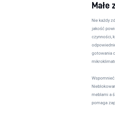
Małe 
Nie każdy z
jakość powi
czynności, k
odpowiednio
gotowania c
mikroklimat
Wspomnieć n
Nieblokowan
meblami a ś
pomaga zapo