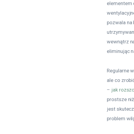
elementem 
wentylacyjn
pozwala na 
utrzymywane
wewnątrz na
eliminując n
Regularne w
ale co zrob
– 
jak rozsz
prostsze ni
jest skutec
problem wil