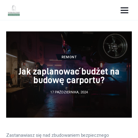
Wykończymy wnętrze
Porady wnętrzarskie
Remont
REMONT
Jak zaplanować budżet na
Kuchnia
budowę carportu?
Łazienka
17 PAŹDZIERNIKA, 2024
Salon
Sypialnia
Zastanawiasz się nad zbudowaniem bezpiecznego 