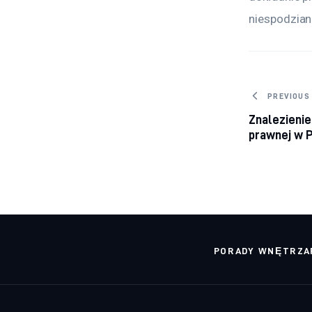
niespodziane
Nawig
PREVIOUS
Znalezienie
prawnej w 
PORADY WNĘTRZA