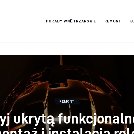
Wykończymy
PORADY WNĘTRZARSKIE
REMONT
K
wnętrze
REMONT
yj ukrytą funkcjonaln
ontaż i instalacja rol