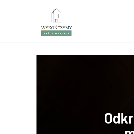
Porady wnętrzarskie
Remont
Kuchnia
Łazienka
Salon
Sypialnia
Odkr
m