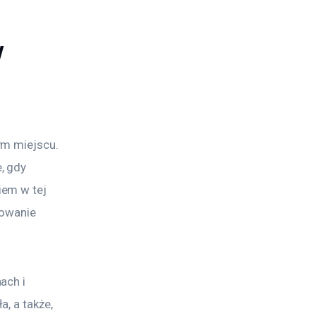
w
ym miejscu. 
, gdy 
em w tej 
rowanie 
ach i 
, a także, 