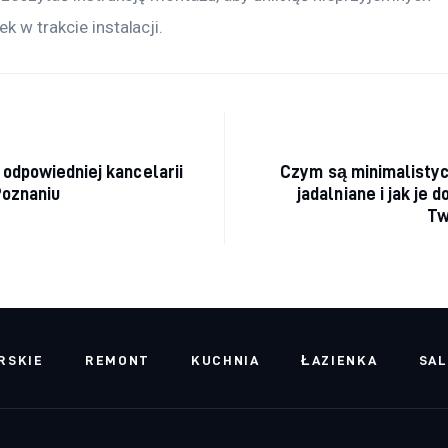
k w trakcie instalacji.
acja wpisu
 odpowiedniej kancelarii
Czym są minimalistyc
Poznaniu
jadalniane i jak je
Tw
RSKIE
REMONT
KUCHNIA
ŁAZIENKA
SA