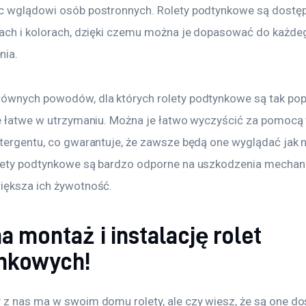
c wglądowi osób postronnych. Rolety podtynkowe są dostę
lach i kolorach, dzięki czemu można je dopasować do każde
nia.
ównych powodów, dla których rolety podtynkowe są tak popul
ne łatwe w utrzymaniu. Można je łatwo wyczyścić za pomocą 
etergentu, co gwarantuje, że zawsze będą one wyglądać jak 
lety podtynkowe są bardzo odporne na uszkodzenia mechani
iększa ich żywotność.
a montaż i instalację rolet
nkowych!
 z nas ma w swoim domu rolety, ale czy wiesz, że są one do