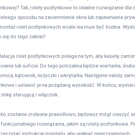
nkowej? Tak, rolety podtynkowe to idealne rozwiązanie dla o
telnego sposobu na zaciemnienie okna lub zapewnienie pryw
i montaż rolet podtynkowych wcale nie musi być trudna. Wyst
k się do tego zabrać!
stalacja rolet podtynkowych polega na tym, aby kasetę zam
ianie lub suficie. Do tego potrzebna będzie wiertarka, śrubo
iomica, kątownik, nożyczki i wkrętarka. Następnie należy za
ynkowe i ustawić je na pożądaną wysokość. W końcu, wystar
inkę sterującą i włącznik.
tko zostanie zrobione prawidłowo, będziesz mógł cieszyć si
 funkcjonalnego rozwiązania, jakim są rolety podtynkowe. Pa
rzeczytać instrukcję montażu, aby uniknąć nieprzyjemnych 