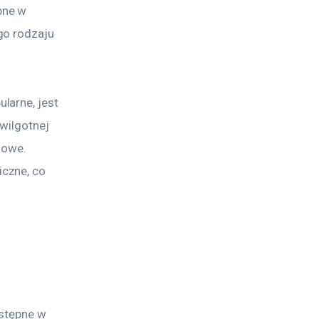
pne w 
go rodzaju 
arne, jest 
wilgotnej 
nowe. 
czne, co 
stępne w 