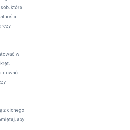
sób, które 
atności. 
arczy 
ontować w 
kręt, 
montować 
czy 
ę z cichego 
miętaj, aby 