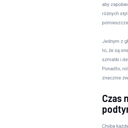
aby zapobie
różnych sty
pomieszcze
Jednym z gł
to, że są o
szmatki i d
Ponadto, ro
znacznie zw
Czas n
podty
Chyba każdy