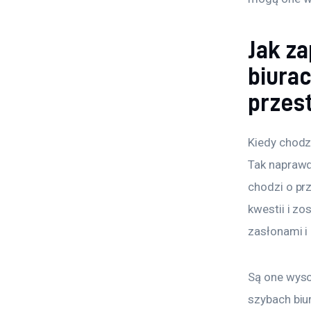
Jak z
biura
przes
Kiedy chodz
Tak naprawd
chodzi o prz
kwestii i z
zasłonami i
Są one wyso
szybach biu