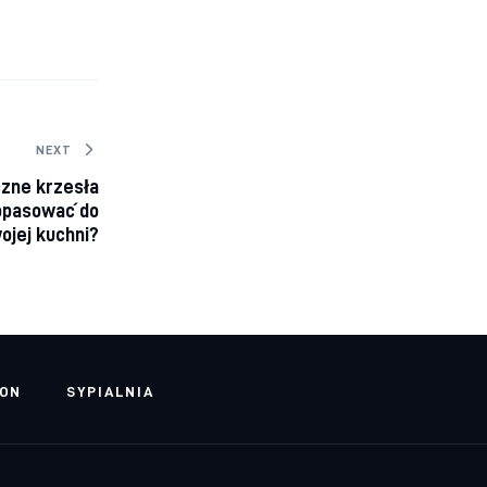
NEXT
zne krzesła
 dopasować do
ojej kuchni?
LON
SYPIALNIA