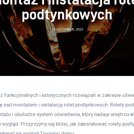
podtynkowych
13 LISTOPADA, 2023
z funkcjonalnych i estetycznych rozwiązań w zakresie oświet
ę nad montażem i instalacją rolet podtynkowych. Rolety pod
tażu i obsłudze system oświetlenia, który nadaje wnętrzu el
ygląd. Przyjrzyjmy się bliżej, jak zainstalować rolety podty
płynąć na wygląd Twojego domu.