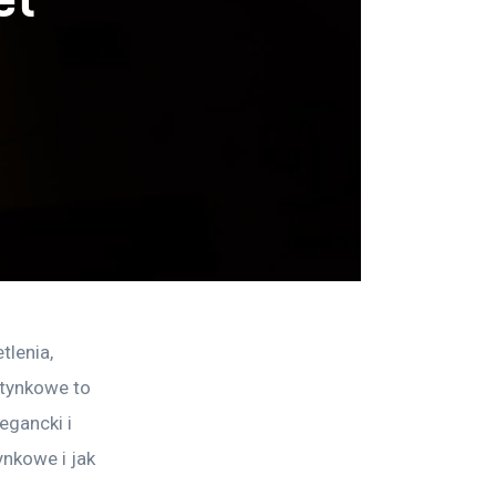
lenia, 
tynkowe to 
egancki i 
nkowe i jak 