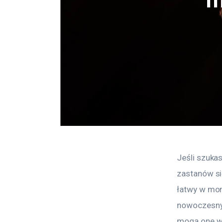
Jeśli szukas
zastanów si
łatwy w mon
nowoczesny w
mogą one w