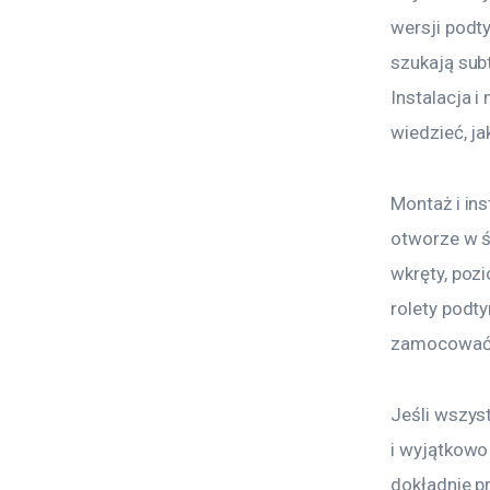
wersji podty
szukają sub
Instalacja 
wiedzieć, ja
Montaż i in
otworze w śc
wkręty, poz
rolety podt
zamocować l
Jeśli wszys
i wyjątkowo
dokładnie p