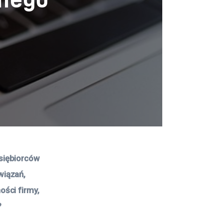
siębiorców 
iązań, 
ści firmy, 
 