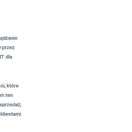
ządzanie
y przez
IT dla
i, które
em ten
 sprzedaż,
 klientami