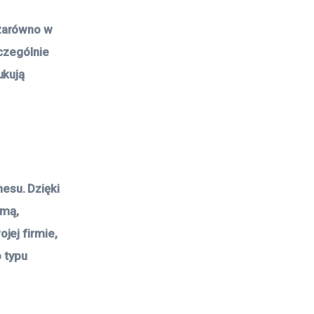
 zarówno w
zczególnie
ukują
esu. Dzięki
rmą,
jej firmie,
o typu