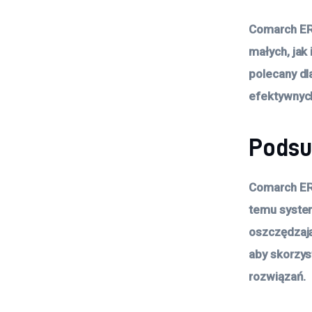
Comarch ERP
małych, jak
polecany dl
efektywnych
Pods
Comarch ERP
temu system
oszczędzają
aby skorzyst
rozwiązań.