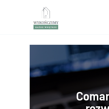
Porady wnętrzarskie
Remont
Kuchnia
Łazienka
Salon
Sypialnia
Comar
rozw