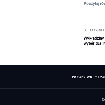
Poczytaj ró
Nawig
PREVIOUS
Wykładziny
wybór dla T
PORADY WNĘTRZA
C