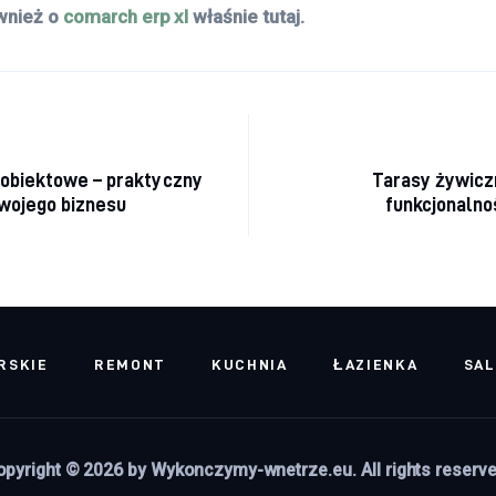
wnież o
comarch erp xl
właśnie tutaj.
acja wpisu
 obiektowe – praktyczny
Tarasy żywiczn
wojego biznesu
funkcjonalno
RSKIE
REMONT
KUCHNIA
ŁAZIENKA
SA
opyright © 2026 by Wykonczymy-wnetrze.eu. All rights reserve