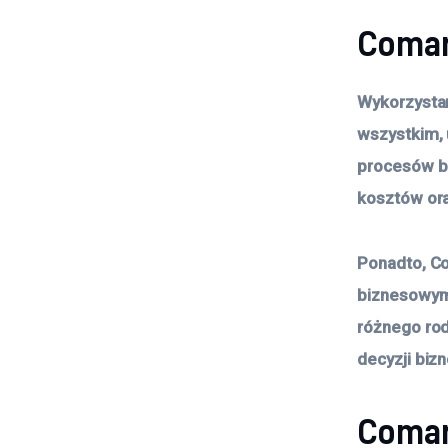
Comar
Wykorzystan
wszystkim, 
procesów b
kosztów ora
Ponadto, Co
biznesowymi
różnego rod
decyzji biz
Comar