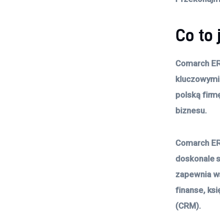
Co to
Comarch ERP
kluczowymi 
polską firm
biznesu.
Comarch ERP
doskonale s
zapewnia ws
finanse, ks
(CRM).