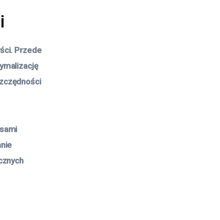
i
ści. Przede
ymalizację
szczędności
esami
anie
cznych