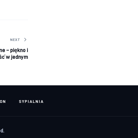
NEXT
e – piękno i
ść w jednym
LON
SYPIALNIA
d.