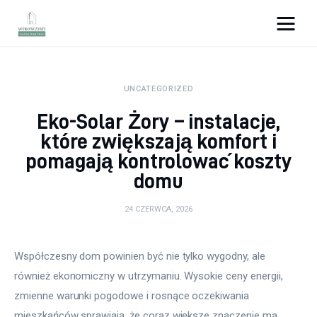
Wykończymy wnętrze
UNCATEGORIZED
Porady wnętrzarskie
Eko-Solar Żory – instalacje,
Remont
które zwiększają komfort i
pomagają kontrolować koszty
Kuchnia
domu
Łazienka
24 CZERWCA, 2026
Salon
Współczesny dom powinien być nie tylko wygodny, ale 
Sypialnia
również ekonomiczny w utrzymaniu. Wysokie ceny energii, 
zmienne warunki pogodowe i rosnące oczekiwania 
mieszkańców sprawiają, że coraz większe znaczenie ma 