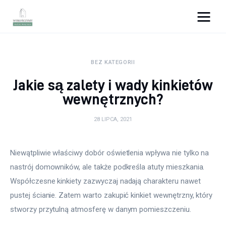
Wykończymy wnętrze
BEZ KATEGORII
Porady wnętrzarskie
Jakie są zalety i wady kinkietów
Remont
wewnętrznych?
Kuchnia
28 LIPCA, 2021
Łazienka
Niewątpliwie właściwy dobór oświetlenia wpływa nie tylko na 
nastrój domowników, ale także podkreśla atuty mieszkania. 
Salon
Współczesne kinkiety zazwyczaj nadają charakteru nawet 
Sypialnia
pustej ścianie. Zatem warto zakupić kinkiet wewnętrzny, który 
stworzy przytulną atmosferę w danym pomieszczeniu.