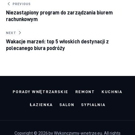
Nawigacja wpisu
PREVIOUS
Niezastąpiony program do zarządzania biurem
rachunkowym
NEXT
Wakacje marzeń: top 5 włoskich destynacji z
polecanego biura podróży
PORADY WNĘTRZARSKIE
REMONT
KUCHNIA
ŁAZIENKA
SALON
SYPIALNIA
Copyright © 2026 by Wykonczymy-wnetrze.eu. All rights