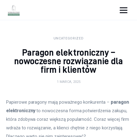
Wykończymy wnętrze
UNCATEGORIZED
Porady wnętrzarskie
Paragon elektroniczny –
Remont
nowoczesne rozwiązanie dla
firm i klientów
Kuchnia
1 MARCA, 2025
Łazienka
Papierowe paragony mają poważnego konkurenta – 
paragon 
Salon
elektroniczny
 to nowoczesna forma potwierdzenia zakupu, 
Sypialnia
która zdobywa coraz większą popularność. Coraz więcej firm 
wdraża to rozwiązanie, a klienci chętnie z niego korzystają. 
Dlaczego warto się nim zainteresować?