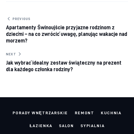
Nawigacja wpisu
PREVIOUS
Apartamenty Świnoujście przyjazne rodzinom z
dziećmi – na co zwrócić uwagę, planując wakacje nad
morzem?
NEXT
Jak wybrać idealny zestaw świąteczny na prezent
dla każdego członka rodziny?
PORADY WNĘTRZARSKIE
REMONT
KUCHNIA
ŁAZIENKA
SALON
SYPIALNIA