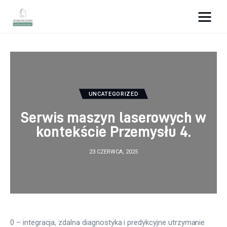
Wykończymy wnętrze
Porady wnętrzarskie
Remont
UNCATEGORIZED
Serwis maszyn laserowych w
Kuchnia
kontekście Przemysłu 4.
Łazienka
23 CZERWCA, 2025
Salon
Sypialnia
0 – integracja, zdalna diagnostyka i predykcyjne utrzymanie 