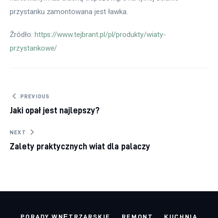
przystanku zamontowana jest ławka.
Źródło: 
https://www.tejbrant.pl/pl/produkty/wiaty-
przystankowe/
Nawigacja wpisu
PREVIOUS
Jaki opał jest najlepszy?
NEXT
Zalety praktycznych wiat dla palaczy
PORADY WNĘTRZARSKIE
REMONT
KUCHNIA