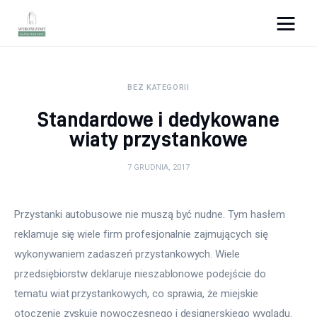
Wykończymy wnętrze
BEZ KATEGORII
Porady wnętrzarskie
Standardowe i dedykowane
Remont
wiaty przystankowe
Kuchnia
7 GRUDNIA, 2017
Łazienka
Przystanki autobusowe nie muszą być nudne. Tym hasłem 
reklamuje się wiele firm profesjonalnie zajmujących się 
Salon
wykonywaniem zadaszeń przystankowych. Wiele 
Sypialnia
przedsiębiorstw deklaruje nieszablonowe podejście do 
tematu wiat przystankowych, co sprawia, że miejskie 
otoczenie zyskuje nowoczesnego i designerskiego wyglądu. 