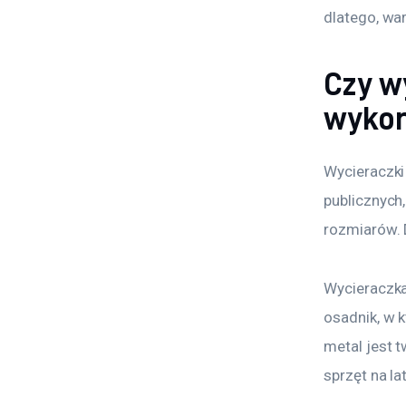
dlatego, war
Czy w
wykor
Wycieraczki
publicznych
rozmiarów. 
Wycieraczka
osadnik, w k
metal jest 
sprzęt na la