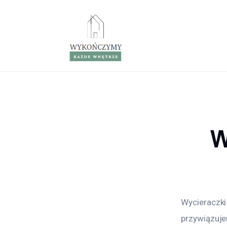
Porady wnętrzarskie
Remont
Kuchnia
Łazienka
Salon
W
Sypialnia
Wycieraczki
przywiązuje