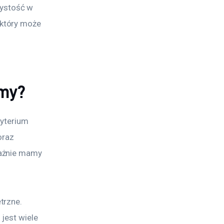
ystość w 
który może 
amy?
yterium 
oraz 
ważnie mamy 
trzne. 
jest wiele 