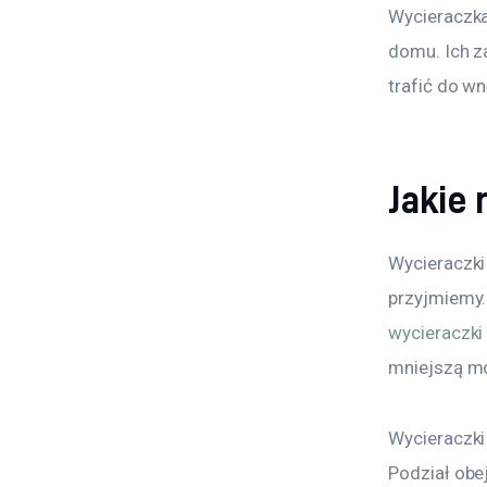
Wycieraczk
domu. Ich z
trafić do w
Jakie
Wycieraczki
przyjmiemy.
wycieraczk
mniejszą mo
Wycieraczki
Podział obe