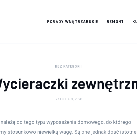
Wykończymy
PORADY WNĘTRZARSKIE
REMONT
K
wnętrze
BEZ KATEGORII
ycieraczki zewnętrz
27 LUTEGO, 2020
 należą do tego typu wyposażenia domowego, do którego 
my stosunkowo niewielką wagę. Są one jednak dość istotne.