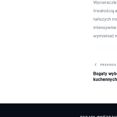
Wycieraczki
trwałością 
tańszych mo
intensywnie
wymieniać 
Nawig
PREVIOUS
Bogaty wyb
kuchennyc
PORADY WNĘTRZA