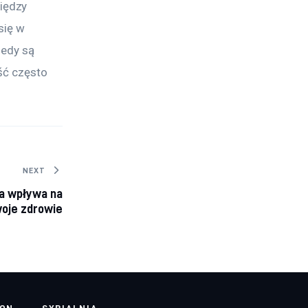
iędzy 
się w 
iedy są 
ść często 
NEXT
ka wpływa na
oje zdrowie
LON
SYPIALNIA