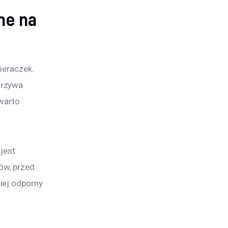
ne na
ieraczek. 
orzywa 
warto 
jest 
ów, przed 
iej odporny 