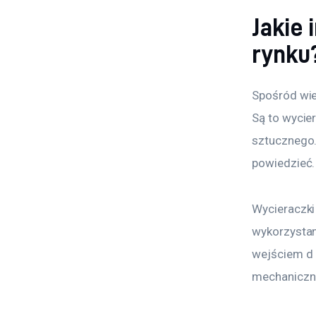
Jakie
rynku
Spośród wie
Są to wycie
sztucznego.
powiedzieć.
Wycieraczki 
wykorzystan
wejściem d 
mechaniczni