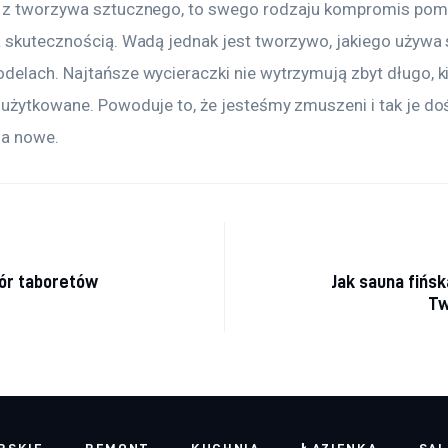
 z tworzywa sztucznego, to swego rodzaju kompromis pom
a skutecznością. Wadą jednak jest tworzywo, jakiego używa 
delach. Najtańsze wycieraczki nie wytrzymują zbyt długo, k
 użytkowane. Powoduje to, że jesteśmy zmuszeni i tak je do
na nowe.
acja wpisu
ór taboretów
Jak sauna fińs
h
Tw
RSKIE
REMONT
KUCHNIA
ŁAZIENKA
SA