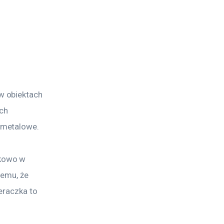
w obiektach 
ch 
 metalowe.
kowo w 
temu, że 
eraczka to 