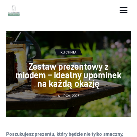
Wykończymy wnętrze
Porady wnętrzarskie
KUCHNIA
Remont
Zestaw prezentowy z
Kuchnia
miodem – idealny upominek
na każdą okazję
Łazienka
6 LIPCA, 2023
Salon
Sypialnia
Poszukujesz prezentu, który będzie nie tylko smaczny, 