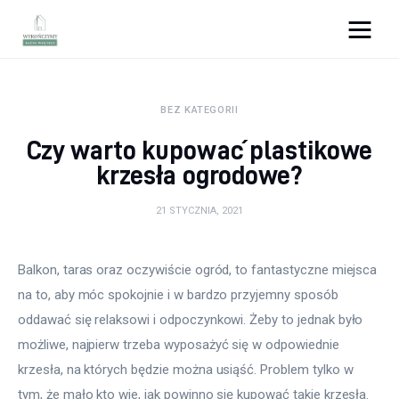
Wykończymy wnętrze
BEZ KATEGORII
Porady wnętrzarskie
Czy warto kupować plastikowe
Remont
krzesła ogrodowe?
Kuchnia
21 STYCZNIA, 2021
Łazienka
Balkon, taras oraz oczywiście ogród, to fantastyczne miejsca 
na to, aby móc spokojnie i w bardzo przyjemny sposób 
Salon
oddawać się relaksowi i odpoczynkowi. Żeby to jednak było 
Sypialnia
możliwe, najpierw trzeba wyposażyć się w odpowiednie 
krzesła, na których będzie można usiąść. Problem tylko w 
tym, że mało kto wie, jak powinno się kupować takie krzesła. 