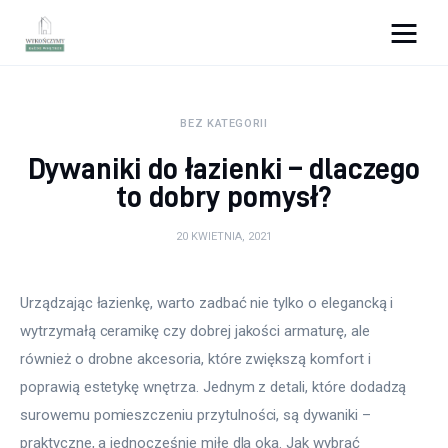
Wykończymy wnętrze
BEZ KATEGORII
Porady wnętrzarskie
Dywaniki do łazienki – dlaczego
Remont
to dobry pomysł?
Kuchnia
20 KWIETNIA, 2021
Łazienka
Urządzając łazienkę, warto zadbać nie tylko o elegancką i 
wytrzymałą ceramikę czy dobrej jakości armaturę, ale 
Salon
również o drobne akcesoria, które zwiększą komfort i 
Sypialnia
poprawią estetykę wnętrza. Jednym z detali, które dodadzą 
surowemu pomieszczeniu przytulności, są dywaniki – 
praktyczne, a jednocześnie miłe dla oka. Jak wybrać 