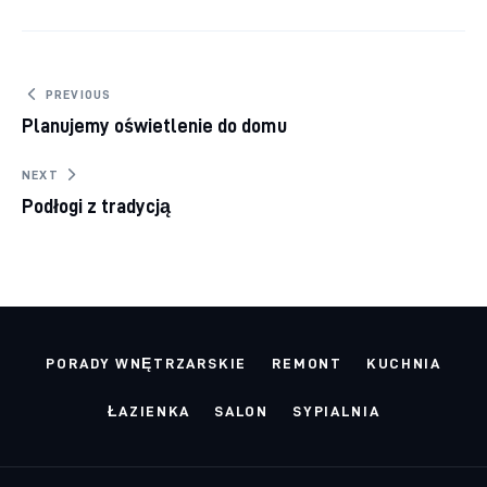
Nawigacja wpisu
PREVIOUS
Planujemy oświetlenie do domu
NEXT
Podłogi z tradycją
PORADY WNĘTRZARSKIE
REMONT
KUCHNIA
ŁAZIENKA
SALON
SYPIALNIA