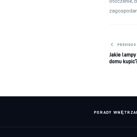
otoczenie, 
zagospodaro
Nawig
PREVIOUS
Jakie lampy
domu kupić
PORADY WNĘTRZA