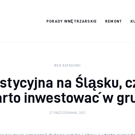
Wykończymy
PORADY WNĘTRZARSKIE
REMONT
K
wnętrze
BEZ KATEGORII
stycyjna na Śląsku, c
rto inwestować w gr
27 PAŹDZIERNIKA, 2021