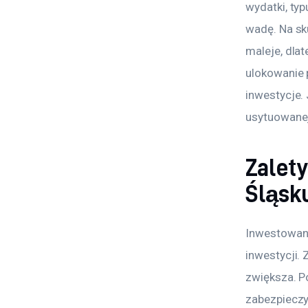
wydatki, ty
wadę. Na sku
maleje, dla
ulokowanie 
inwestycje.
usytuowanej
Zalety
Śląsk
Inwestowani
inwestycji.
zwiększa. P
zabezpieczyć