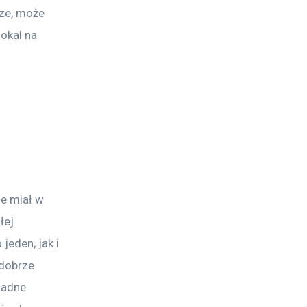
ze, może 
okal na 
ie miał w 
łej 
eden, jak i 
 dobrze 
ładne 