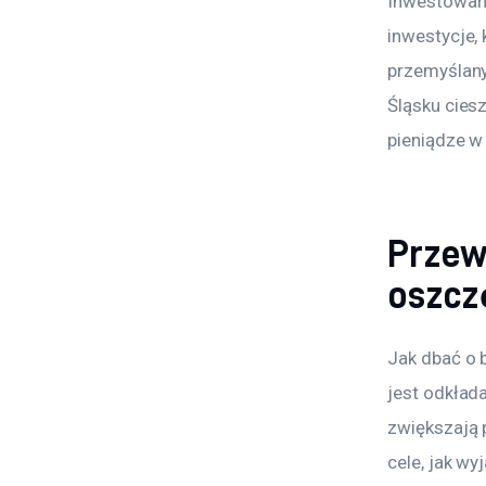
Inwestowani
inwestycje,
przemyślany
Śląsku cies
pieniądze w
Przew
oszcz
Jak dbać o 
jest odkład
zwiększają 
cele, jak wy