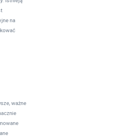
 Istnieją 
t 
jne na 
okować 
wsze, ważne 
nacznie 
anowane 
iane 