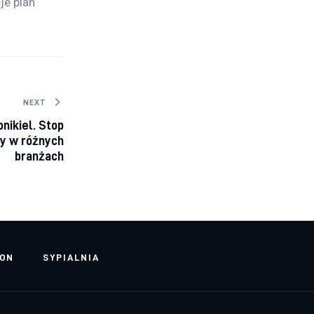
je plan 
NEXT
nikiel. Stop
y w różnych
branżach
LON
SYPIALNIA