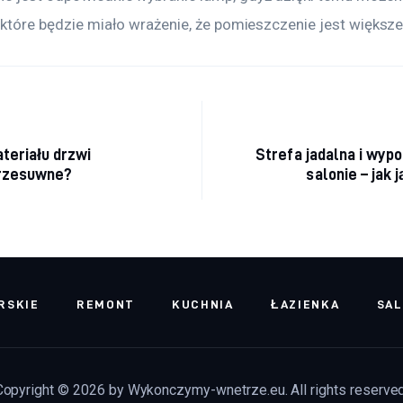
 które będzie miało wrażenie, że pomieszczenie jest większe
acja wpisu
ateriału drzwi
Strefa jadalna i wy
rzesuwne?
salonie – jak 
RSKIE
REMONT
KUCHNIA
ŁAZIENKA
SA
Copyright © 2026 by Wykonczymy-wnetrze.eu. All rights reserved