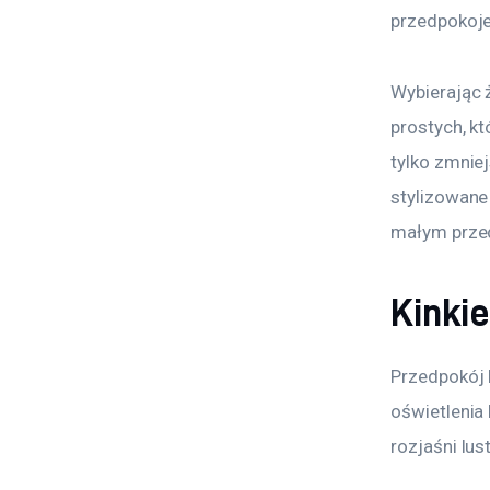
przedpokoje
Wybierając 
prostych, k
tylko zmnie
stylizowane 
małym prze
Kinkie
Przedpokój 
oświetlenia 
rozjaśni lus