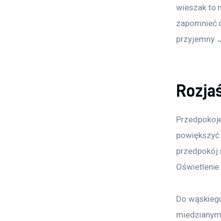
wieszak to 
zapomnieć o 
przyjemny. 
Rozja
Przedpokoje
powiększyć 
przedpokój s
Oświetlenie
Do wąskiego
miedzianym 