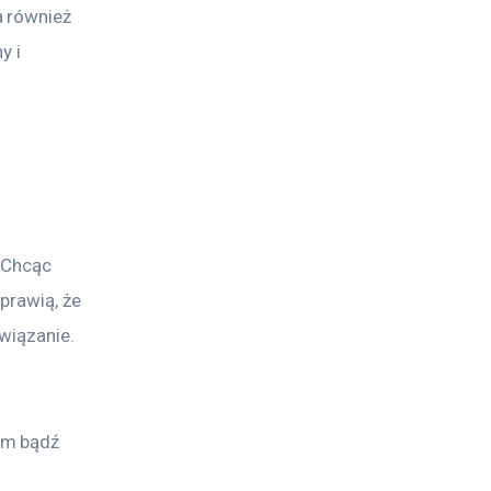
 również 
y i 
 Chcąc 
prawią, że 
wiązanie. 
ym bądź 
 