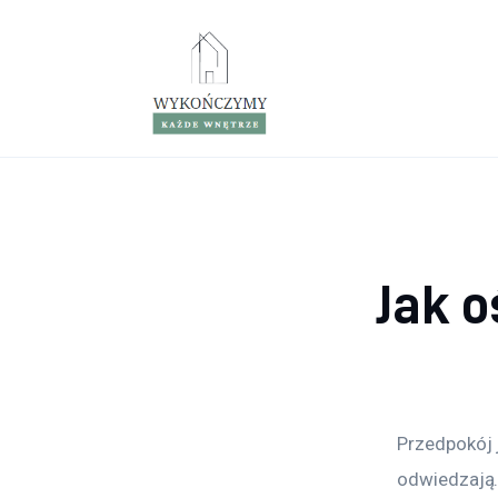
Porady wnętrzarskie
Remont
Kuchnia
Łazienka
Salon
Jak o
Sypialnia
Przedpokój 
odwiedzają. 