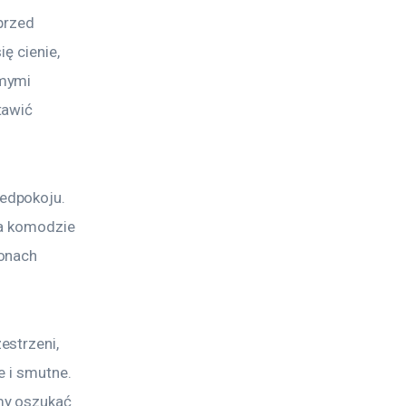
przed 
ę cienie, 
mymi 
tawić 
edpokoju. 
Na komodzie 
onach 
strzeni, 
 i smutne. 
my oszukać 