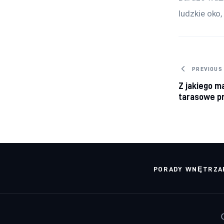
ludzkie oko,
Nawig
PREVIOUS
Z jakiego m
tarasowe p
PORADY WNĘTRZA