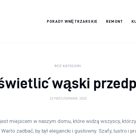
Wykończymy
PORADY WNĘTRZARSKIE
REMONT
K
wnętrze
BEZ KATEGORII
świetlić wąski przed
22 PAŹDZIERNIKA, 2020
jest miejscem w naszym domu, które widzą wszyscy, którzy
Warto zadbać, by był elegancki i gustowny. Szafy, lustro i pr