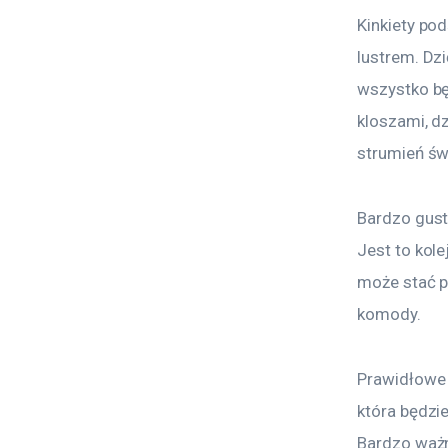
Kinkiety po
lustrem. Dzi
wszystko bę
kloszami, d
strumień św
Bardzo gust
Jest to kol
może stać p
komody.
Prawidłowe 
która będzi
Bardzo ważn