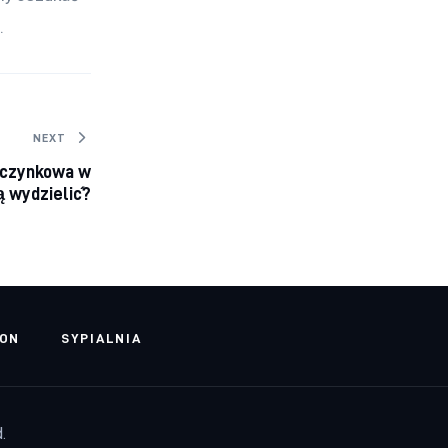
.
NEXT
poczynkowa w
ją wydzielić?
LON
SYPIALNIA
.