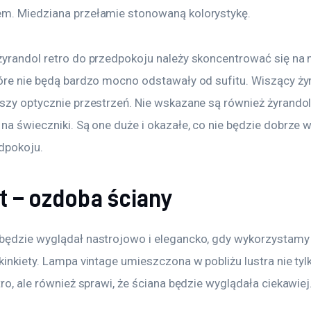
m. Miedziana przełamie stonowaną kolorystykę.
żyrandol retro do przedpokoju należy skoncentrować się na
tóre nie będą bardzo mocno odstawały od sufitu. Wiszący żyr
jszy optycznie przestrzeń. Nie wskazane są również żyrandol
na świeczniki. Są one duże i okazałe, co nie będzie dobrze 
dpokoju.
t – ozdoba ściany
będzie wyglądał nastrojowo i elegancko, gdy wykorzystamy 
kinkiety. Lampa vintage umieszczona w pobliżu lustra nie tyl
tro, ale również sprawi, że ściana będzie wyglądała ciekawiej