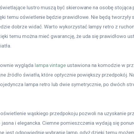
dświetlające lustro muszą być skierowane na osobę stojąca 
ęki temu oświetlenie będzie prawidłowe. Nie będą tworzyły si
dzie dobrze widać. Warto wykorzystać lampy retro z rucho
zięki temu można mieć gwarancję, że uda się prawidłowo us
iatła.
ownie wygląda 
lampa vintage
 ustawiona na komodzie w prz
ejne źródło światła, które optycznie powiększy przedpokój. 
ojedyncza lampa retro lub dwie symetrycznie, po dwóch str
oświetlenie wąskiego przedpokoju pozwoli na uzyskanie prze
e jasna i elegancka. Ciemne pomieszczenia wydają się ponure
e jest odpowiednie wybranie lamp, gdyż dzięki temu może