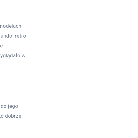
 modelach 
andol retro 
e 
wyglądało w 
do jego 
ko dobrze 
.