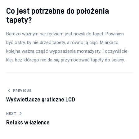
Co jest potrzebne do położenia
tapety?
Bardzo ważnym narzędziem jest nożyk do tapet. Powinien 
być ostry, by nie drzeć tapety, a równo ją ciąć. Miarka to 
kolejna ważna część wyposażenia montażysty. I oczywiście 
klej, bez którego nie da się przymocować tapety do ściany.
Nawigacja wpisu
PREVIOUS
Wyświetlacze graficzne LCD
NEXT
Relaks w łazience