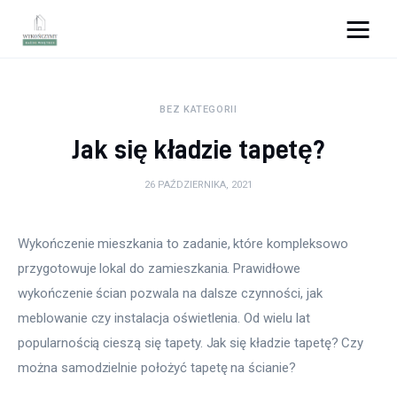
Wykończymy wnętrze
BEZ KATEGORII
Porady wnętrzarskie
Jak się kładzie tapetę?
Remont
26 PAŹDZIERNIKA, 2021
Kuchnia
Wykończenie mieszkania to zadanie, które kompleksowo 
Łazienka
przygotowuje lokal do zamieszkania. Prawidłowe 
wykończenie ścian pozwala na dalsze czynności, jak 
Salon
meblowanie czy instalacja oświetlenia. Od wielu lat 
Sypialnia
popularnością cieszą się tapety. Jak się kładzie tapetę? Czy 
można samodzielnie położyć tapetę na ścianie?