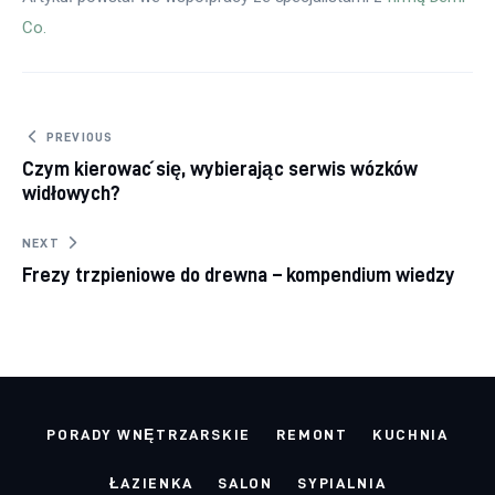
Co.
Nawigacja wpisu
PREVIOUS
Czym kierować się, wybierając serwis wózków
widłowych?
NEXT
Frezy trzpieniowe do drewna – kompendium wiedzy
PORADY WNĘTRZARSKIE
REMONT
KUCHNIA
ŁAZIENKA
SALON
SYPIALNIA