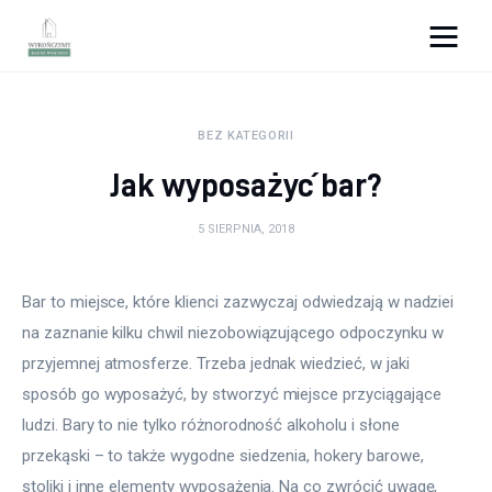
Wykończymy wnętrze
BEZ KATEGORII
Porady wnętrzarskie
Jak wyposażyć bar?
Remont
5 SIERPNIA, 2018
Kuchnia
Bar to miejsce, które klienci zazwyczaj odwiedzają w nadziei 
Łazienka
na zaznanie kilku chwil niezobowiązującego odpoczynku w 
przyjemnej atmosferze. Trzeba jednak wiedzieć, w jaki 
Salon
sposób go wyposażyć, by stworzyć miejsce przyciągające 
Sypialnia
ludzi. Bary to nie tylko różnorodność alkoholu i słone 
przekąski – to także wygodne siedzenia, hokery barowe, 
stoliki i inne elementy wyposażenia. Na co zwrócić uwagę, 