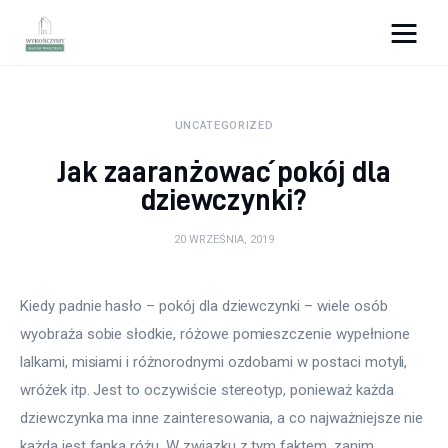
Wykończymy wnętrze
UNCATEGORIZED
Porady wnętrzarskie
Jak zaaranżować pokój dla
Remont
dziewczynki?
Kuchnia
20 WRZEŚNIA, 2019
Łazienka
Kiedy padnie hasło – pokój dla dziewczynki – wiele osób 
wyobraża sobie słodkie, różowe pomieszczenie wypełnione 
Salon
lalkami, misiami i różnorodnymi ozdobami w postaci motyli, 
Sypialnia
wróżek itp. Jest to oczywiście stereotyp, ponieważ każda 
dziewczynka ma inne zainteresowania, a co najważniejsze nie 
każda jest fanką różu. W związku z tym faktem, zanim 