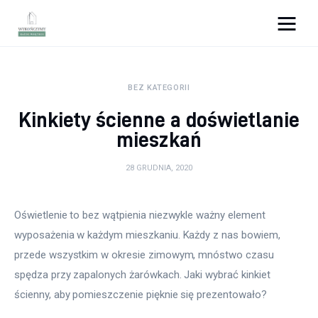
Wykończymy wnętrze
BEZ KATEGORII
Porady wnętrzarskie
Kinkiety ścienne a doświetlanie
Remont
mieszkań
Kuchnia
28 GRUDNIA, 2020
Łazienka
Oświetlenie to bez wątpienia niezwykle ważny element 
wyposażenia w każdym mieszkaniu. Każdy z nas bowiem, 
Salon
przede wszystkim w okresie zimowym, mnóstwo czasu 
Sypialnia
spędza przy zapalonych żarówkach. Jaki wybrać kinkiet 
ścienny, aby pomieszczenie pięknie się prezentowało?