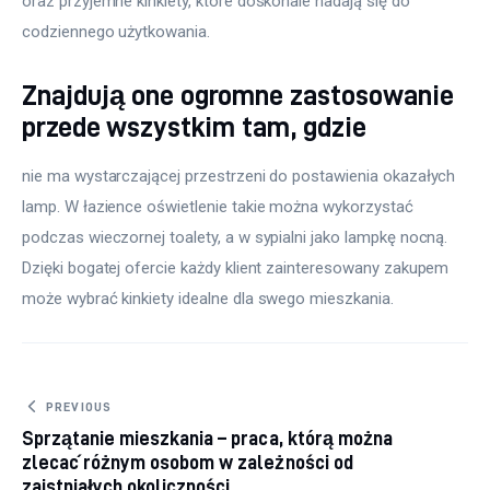
oraz przyjemne kinkiety, które doskonale nadają się do 
codziennego użytkowania.
Znajdują one ogromne zastosowanie
przede wszystkim tam, gdzie
nie ma wystarczającej przestrzeni do postawienia okazałych 
lamp. W łazience oświetlenie takie można wykorzystać 
podczas wieczornej toalety, a w sypialni jako lampkę nocną. 
Dzięki bogatej ofercie każdy klient zainteresowany zakupem 
może wybrać kinkiety idealne dla swego mieszkania.
Nawigacja wpisu
PREVIOUS
Sprzątanie mieszkania – praca, którą można
zlecać różnym osobom w zależności od
zaistniałych okoliczności