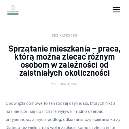
Wykończymy wnętrze
BEZ KATEGORII
Porady wnętrzarskie
Sprzątanie mieszkania – praca,
Remont
którą można zlecać różnym
osobom w zależności od
Kuchnia
zaistniałych okoliczności
Łazienka
28 GRUDNIA, 2020
Salon
Obowiązki domowe to ten rodzaj czynności, których nikt z 
Sypialnia
nas nie lubi i się do nich nie wyrywa. Trudno czerpać 
przyjemność, z mycia podłóg, odkurzania czy ścierania kurzy. 
Dlatego też wielu z nas wolni zapłacić komuś i zlecić im te 