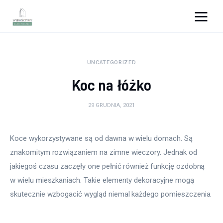
Wykończymy wnętrze
UNCATEGORIZED
Porady wnętrzarskie
Koc na łóżko
Remont
29 GRUDNIA, 2021
Kuchnia
Koce wykorzystywane są od dawna w wielu domach. Są 
Łazienka
znakomitym rozwiązaniem na zimne wieczory. Jednak od 
jakiegoś czasu zaczęły one pełnić również funkcję ozdobną 
Salon
w wielu mieszkaniach. Takie elementy dekoracyjne mogą 
Sypialnia
skutecznie wzbogacić wygląd niemal każdego pomieszczenia.