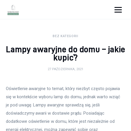
Wykończymy wnętrze
BEZ KATEGORII
Porady wnętrzarskie
Lampy awaryjne do domu – jakie
Remont
kupić?
Kuchnia
27 PAŹDZIERNIKA, 2021
Łazienka
Oświetlenie awaryjne to temat, który niezbyt często pojawia 
się w kontekście wyboru lamp do domu, jednak warto wziąć 
Salon
je pod uwagę. Lampy awaryjne sprawdzą się, jeśli 
Sypialnia
doświadczymy awarii w dostawie prądu. Posiadając 
dodatkowe oświetlenie w domu, które jest niezależnie od 
energii elektrycznej, można zapewnić sobie oraz 