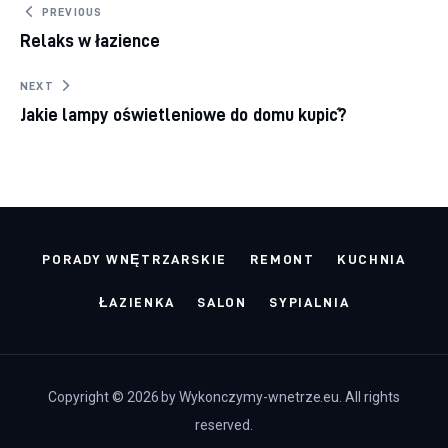
Nawigacja wpisu
PREVIOUS
Relaks w łazience
NEXT
Jakie lampy oświetleniowe do domu kupić?
PORADY WNĘTRZARSKIE
REMONT
KUCHNIA
ŁAZIENKA
SALON
SYPIALNIA
Copyright © 2026 by Wykonczymy-wnetrze.eu. All rights
reserved.