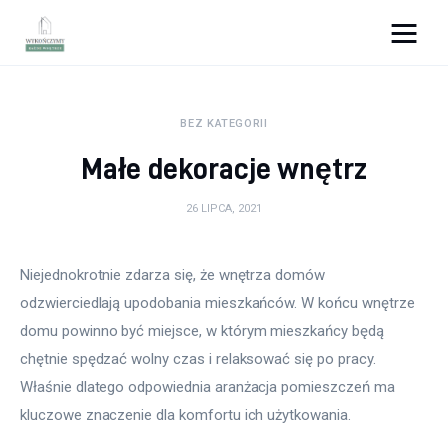
Wykończymy wnętrze
BEZ KATEGORII
Porady wnętrzarskie
Małe dekoracje wnętrz
Remont
26 LIPCA, 2021
Kuchnia
Niejednokrotnie zdarza się, że wnętrza domów 
Łazienka
odzwierciedlają upodobania mieszkańców. W końcu wnętrze 
domu powinno być miejsce, w którym mieszkańcy będą 
Salon
chętnie spędzać wolny czas i relaksować się po pracy. 
Sypialnia
Właśnie dlatego odpowiednia aranżacja pomieszczeń ma 
kluczowe znaczenie dla komfortu ich użytkowania.