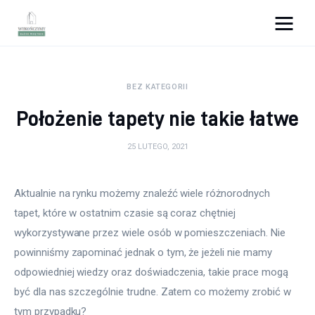
Wykończymy wnętrze
BEZ KATEGORII
Porady wnętrzarskie
Położenie tapety nie takie łatwe
Remont
25 LUTEGO, 2021
Kuchnia
Aktualnie na rynku możemy znaleźć wiele różnorodnych 
Łazienka
tapet, które w ostatnim czasie są coraz chętniej 
wykorzystywane przez wiele osób w pomieszczeniach. Nie 
Salon
powinniśmy zapominać jednak o tym, że jeżeli nie mamy 
Sypialnia
odpowiedniej wiedzy oraz doświadczenia, takie prace mogą 
być dla nas szczególnie trudne. Zatem co możemy zrobić w 
tym przypadku?