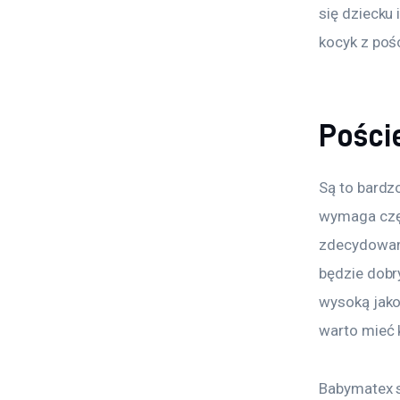
się dziecku
kocyk z pośc
Poście
Są to bardz
wymaga częs
zdecydowani
będzie dobr
wysoką jako
warto mieć 
Babymatex s