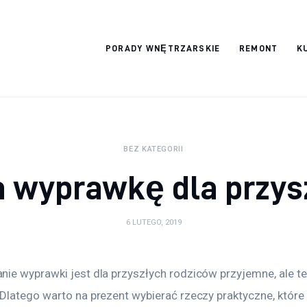
Wykończymy
PORADY WNĘTRZARSKIE
REMONT
K
wnętrze
BEZ KATEGORII
a wyprawkę dla przys
6 LUTEGO, 2019
ie wyprawki jest dla przyszłych rodziców przyjemne, ale też
Dlatego warto na prezent wybierać rzeczy praktyczne, które