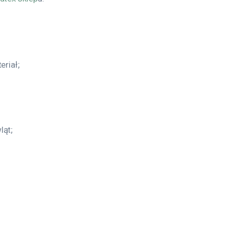
eriał;
ląt;