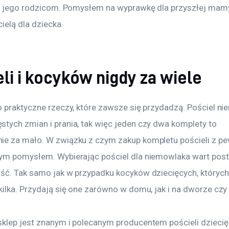
 i jego rodzicom. Pomysłem na wyprawkę dla przyszłej mam
ielą dla dziecka.
li i kocyków nigdy za wiele
o praktyczne rzeczy, które zawsze się przydadzą. Pościel n
tych zmian i prania, tak więc jeden czy dwa komplety to 
e za mało. W związku z czym zakup kompletu pościeli z pe
ym pomysłem. Wybierając pościel dla niemowlaka wart post
ść. Tak samo jak w przypadku kocyków dziecięcych, których
kilka. Przydają się one zarówno w domu, jak i na dworze czy
klep jest znanym i polecanym producentem pościeli dziecięc