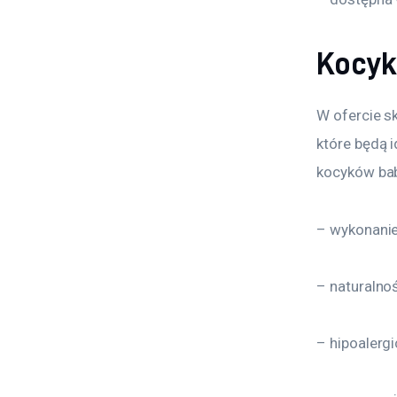
Kocyk
W ofercie s
które będą 
kocyków bab
– wykonanie
– naturalno
– hipoalerg