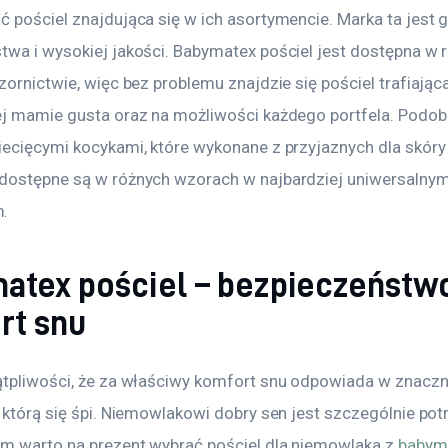
ć pościel znajdująca się w ich asortymencie. Marka ta jest 
twa i wysokiej jakości. Babymatex pościel jest dostępna w 
zornictwie, więc bez problemu znajdzie się pościel trafiając
ej mamie gusta oraz na możliwości każdego portfela. Podobn
iecięcymi kocykami, które wykonane z przyjaznych dla skóry
dostępne są w różnych wzorach w najbardziej uniwersalnym
.
atex pościel – bezpieczeństwo
rt snu
ątpliwości, że za właściwy komfort snu odpowiada w znaczn
 którą się śpi. Niemowlakowi dobry sen jest szczególnie pot
ym warto na prezent wybrać pościel dla niemowlaka z 
babyma