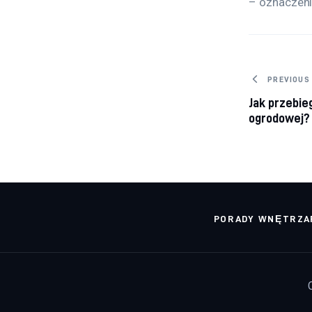
– oznaczeni
Nawig
PREVIOUS
Jak przebi
ogrodowej?
PORADY WNĘTRZA