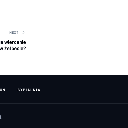
NEXT
ga wiercenie
w żelbecie?
LON
SYPIALNIA
.