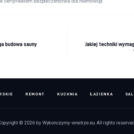
e certyfikatem bezpieczeństwa dla niemowląt.
acja wpisu
ega budowa sauny
Jakiej techniki wyma
RSKIE
REMONT
KUCHNIA
ŁAZIENKA
SA
Copyright © 2026 by Wykonczymy-wnetrze.eu. All rights reserved