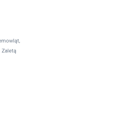
emowląt, 
 Zaletą 