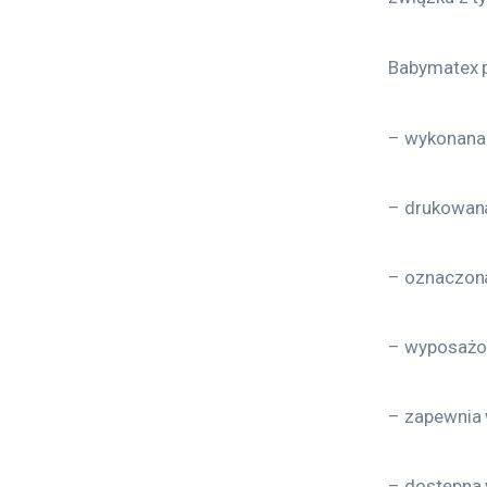
Babymatex p
– wykonana 
– drukowana
– oznaczona
– wyposażo
– zapewnia 
– dostępna