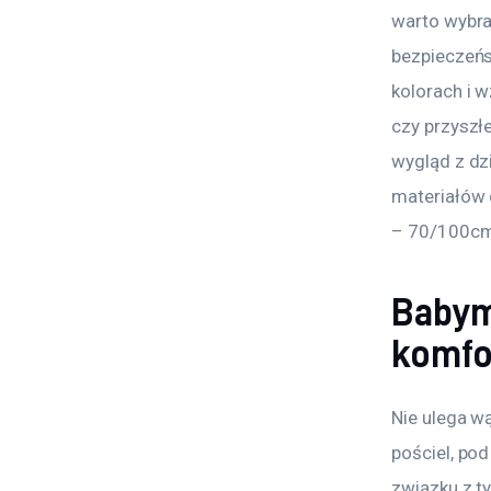
warto wybra
bezpieczeńs
kolorach i w
czy przyszł
wygląd z dz
materiałów 
– 70/100cm
Babym
komfo
Nie ulega w
pościel, pod
związku z t