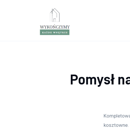
Porady wnętrzarskie
Remont
Kuchnia
Łazienka
Salon
Pomysł n
Sypialnia
Kompletowan
kosztowne. 