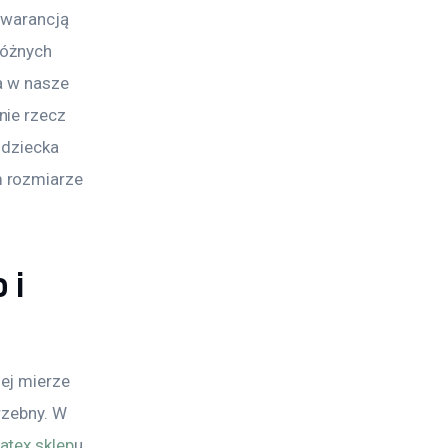
gwarancją 
różnych 
a w nasze 
ie rzecz 
 dziecka 
 rozmiarze 
 i
ej mierze 
rzebny. W 
tex sklep
u.