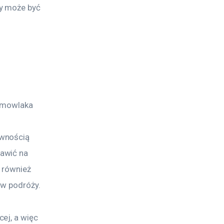
y może być 
iemowlaka 
wnością 
awić na 
 również 
 w podróży.
ej, a więc 