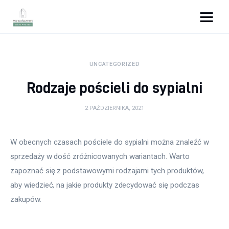
Wykończymy wnętrze
UNCATEGORIZED
Porady wnętrzarskie
Rodzaje pościeli do sypialni
Remont
2 PAŹDZIERNIKA, 2021
Kuchnia
W obecnych czasach pościele do sypialni można znaleźć w 
Łazienka
sprzedaży w dość zróżnicowanych wariantach. Warto 
zapoznać się z podstawowymi rodzajami tych produktów, 
Salon
aby wiedzieć, na jakie produkty zdecydować się podczas 
Sypialnia
zakupów.