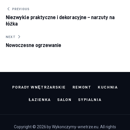
Nawigacja wpisu
PREVIOUS
Niezwykle praktyczne i dekoracyjne – narzuty na
łóżka
NEXT
Nowoczesne ogrzewanie
PORADY WNĘTRZARSKIE
REMONT
KUCHNIA
ŁAZIENKA
SALON
SYPIALNIA
Copyright © 2026 by Wykonczymy-wnetrze.eu. All rights