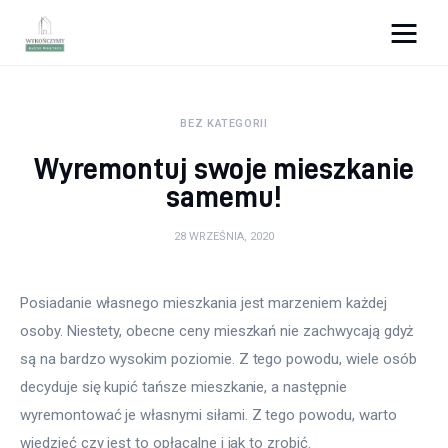
Wykończymy wnętrze
BEZ KATEGORII
Porady wnętrzarskie
Wyremontuj swoje mieszkanie
Remont
samemu!
Kuchnia
28 WRZEŚNIA, 2020
Łazienka
Posiadanie własnego mieszkania jest marzeniem każdej 
osoby. Niestety, obecne ceny mieszkań nie zachwycają gdyż 
Salon
są na bardzo wysokim poziomie. Z tego powodu, wiele osób 
Sypialnia
decyduje się kupić tańsze mieszkanie, a następnie 
wyremontować je własnymi siłami. Z tego powodu, warto 
wiedzieć czy jest to opłacalne i jak to zrobić.