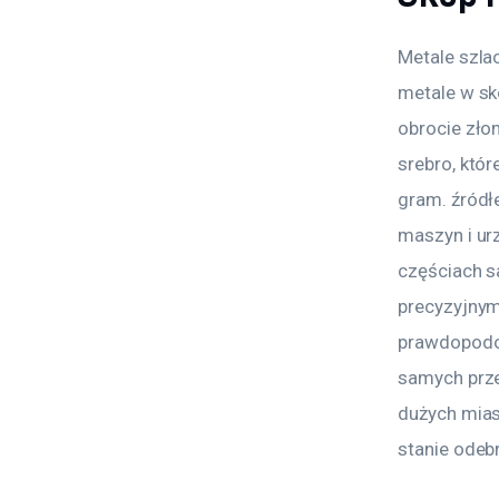
Metale szla
metale w sko
obrocie złom
srebro, któ
gram. źródłe
maszyn i ur
częściach s
precyzyjnym
prawdopodob
samych prze
dużych miast
stanie odeb