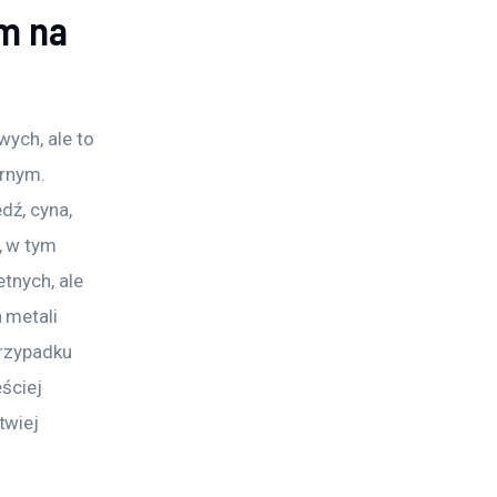
m na
ych, ale to 
rnym. 
dź, cyna, 
 w tym 
tnych, ale 
 metali 
rzypadku 
ściej 
twiej 