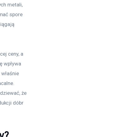
ch metali, 
mać spore 
iągają 
ej ceny, a 
nę wpływa 
 właśnie 
calne. 
dziewać, że 
ukcji dóbr 
ny?