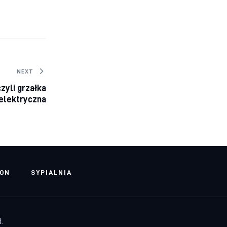
NEXT
czyli grzałka
elektryczna
LON
SYPIALNIA
.