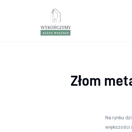
Porady wnętrzarskie
Remont
Kuchnia
Łazienka
Salon
Złom met
Sypialnia
Na rynku dz
większości 