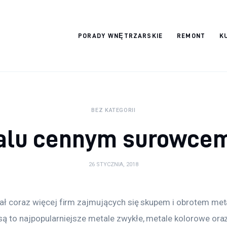
Wykończymy
PORADY WNĘTRZARSKIE
REMONT
K
wnętrze
BEZ KATEGORII
alu cennym surowce
26 STYCZNIA, 2018
iał coraz więcej firm zajmujących się skupem i obrotem met
są to najpopularniejsze metale zwykłe, metale kolorowe ora