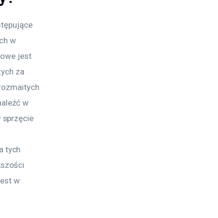
stępujące 
ch w 
iowe jest 
tych za 
 rozmaitych 
naleźć w 
 sprzęcie 
 tych 
szości 
jest w 