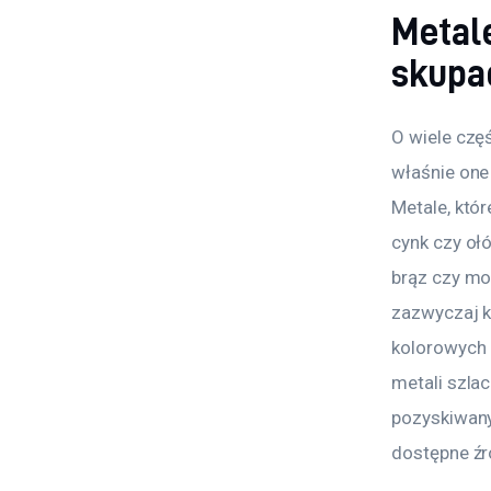
Metal
skupa
O wiele czę
właśnie one
Metale, któr
cynk czy oł
brąz czy mos
zazwyczaj k
kolorowych 
metali szla
pozyskiwany
dostępne źr