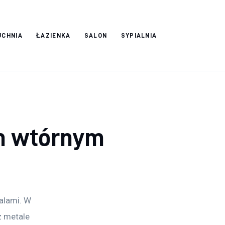
UCHNIA
ŁAZIENKA
SALON
SYPIALNIA
m wtórnym
alami. W 
z metale 