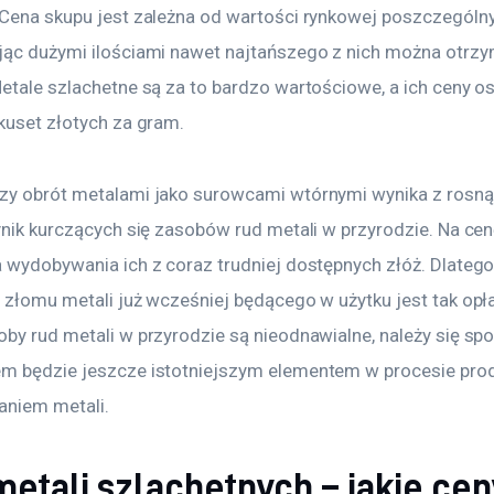
 Cena skupu jest zależna od wartości rynkowej poszczególny
jąc dużymi ilościami nawet najtańszego z nich można otrzy
etale szlachetne są za to bardzo wartościowe, a ich ceny os
lkuset złotych za gram.
zy obrót metalami jako surowcami wtórnymi wynika z rosnąc
wynik kurczących się zasobów rud metali w przyrodzie. Na ce
a wydobywania ich z coraz trudniej dostępnych złóż. Dlatego
 złomu metali już wcześniej będącego w użytku jest tak opła
oby rud metali w przyrodzie są nieodnawialne, należy się spo
m będzie jeszcze istotniejszym elementem w procesie prod
aniem metali.
etali szlachetnych – jakie ce