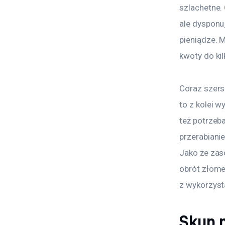
szlachetne.
ale dysponu
pieniądze. M
kwoty do ki
Coraz szers
to z kolei 
też potrzeb
przerabianie
Jako że zas
obrót złome
z wykorzyst
Skup m