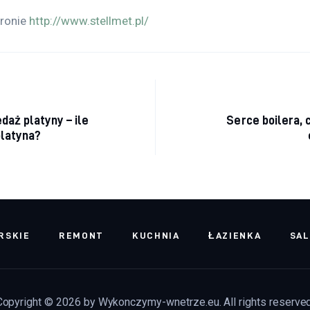
ronie 
http://www.stellmet.pl/
acja wpisu
daż platyny – ile
Serce boilera, 
platyna?
RSKIE
REMONT
KUCHNIA
ŁAZIENKA
SA
Copyright © 2026 by Wykonczymy-wnetrze.eu. All rights reserved