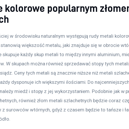
e kolorowe popularnym złome
ch
ściej w środowisku naturalnym występują rudy metali kolorow
 stanowią większość metalu, jaki znajduje się w obrocie wtó
e skupuje każdy skup metali to między innymi aluminium, mie
ów. W skupach można również sprzedawać stopy tych metali,
iądz. Ceny tych metali są znacznie niższe niż metali szlache
ażdy dysponuje ich większymi ilościami. Do najcenniejszych
należy miedź i stopy z jej wykorzystaniem. Podobnie jak w p
chetnych, również złom metali szlachetnych będzie coraz czę
 z surowców wtórnych, gdyż z czasem będzie to tańsze i ła
ódło.