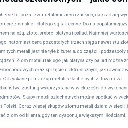
chetne to, poza tzw. metalami ziem rzadkich, najrzadziej wy
rupie ziemskiej, dlatego są tak cenne. Do najpopularniejszy
em należą: złoto, srebro, platyna i pallad. Najmniej wartośc
rego, natomiast cena pozostałych trzech sięga nawet stu zło
m tych metali jest nie tyle biżuteria, co części i podzespoły
ządzeń. Złom metalu takiego jak platyna czy pallad można z
amochodowych oraz sprzęcie elektronicznym, jak również w
. Odzyskane przez skup metali szlachetnych z dużą dozą 
ieństwa zostaną wykorzystane w większości do wykonania
dmiotów. Skupy metali szlachetnych można spotkać w więk
 Polski. Coraz więcej skupów złomu metali działa w sieci i 
rać złom od klienta, gdy ten dysponuje większymi ilościami.