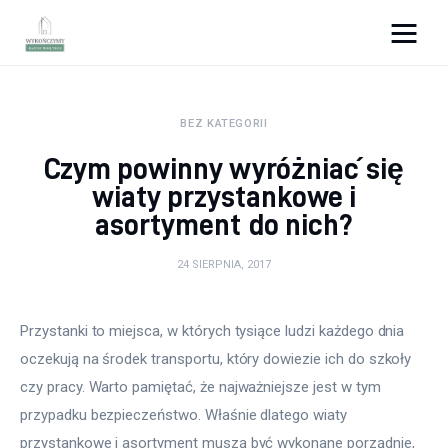
Wykończymy wnętrze
BEZ KATEGORII
Porady wnętrzarskie
Czym powinny wyróżniać się
Remont
wiaty przystankowe i
asortyment do nich?
Kuchnia
24 SIERPNIA, 2017
Łazienka
Przystanki to miejsca, w których tysiące ludzi każdego dnia 
Salon
oczekują na środek transportu, który dowiezie ich do szkoły 
Sypialnia
czy pracy. Warto pamiętać, że najważniejsze jest w tym 
przypadku bezpieczeństwo. Właśnie dlatego wiaty 
przystankowe i asortyment muszą być wykonane porządnie, 