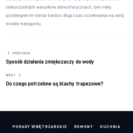
niekorzystnych warunków atmosferycznych, tym milej
przebiegnie im nieraz bardzo długi czas oczekiwania na swój
środek transportu.
Nawigacja wpisu
PREVIOUS
Sposób działania zmiękczaczy do wody
NEXT
Do czego potrzebne są blachy trapezowe?
PORADY WNĘTRZARSKIE
REMONT
KUCHNIA