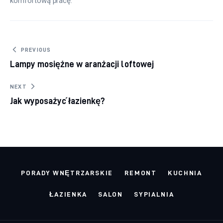
komfortową pracę.
Nawigacja wpisu
PREVIOUS
Lampy mosiężne w aranżacji loftowej
NEXT
Jak wyposażyć łazienkę?
PORADY WNĘTRZARSKIE
REMONT
KUCHNIA
ŁAZIENKA
SALON
SYPIALNIA