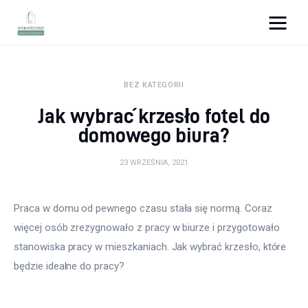
Wykończymy wnętrze
BEZ KATEGORII
Porady wnętrzarskie
Jak wybrać krzesło fotel do
Remont
domowego biura?
Kuchnia
23 WRZEŚNIA, 2021
Łazienka
Praca w domu od pewnego czasu stała się normą. Coraz 
więcej osób zrezygnowało z pracy w biurze i przygotowało 
Salon
stanowiska pracy w mieszkaniach. Jak wybrać krzesło, które 
Sypialnia
będzie idealne do pracy?