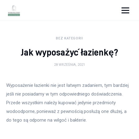
Wykończymy wnętrze
BEZ KATEGORII
Porady wnętrzarskie
Jak wyposażyć łazienkę?
Remont
28 WRZEŚNIA, 2021
Kuchnia
Wyposażenie łazienki nie jest łatwym zadaniem, tym bardziej 
Łazienka
jeśli nie posiadamy w tym odpowiedniego doświadczenia. 
Przede wszystkim należy kupować jedynie przedmioty 
Salon
wodoodporne, ponieważ z pewnością posłużą one dłużej, a 
Sypialnia
do tego są odporne na wilgoć i bakterie.