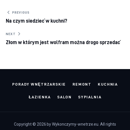
Nawigacja wpisu
PREVIOUS
Na czym siedzieć w kuchni?
NEXT
Złom w którym jest wolfram można drogo sprzedać
PORADY WNĘTRZARSKIE
REMONT
KUCHNIA
ŁAZIENKA
SALON
SYPIALNIA
Copyright © 2026 by Wykonczymy-wnetrze.eu. All rights