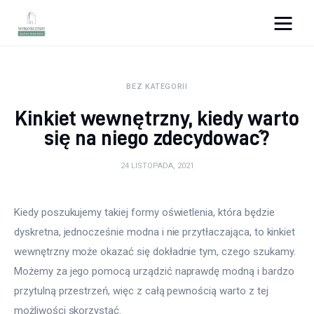
Wykończymy wnętrze
BEZ KATEGORII
Porady wnętrzarskie
Kinkiet wewnętrzny, kiedy warto
Remont
się na niego zdecydować?
Kuchnia
24 LISTOPADA, 2021
Łazienka
Kiedy poszukujemy takiej formy oświetlenia, która będzie 
dyskretna, jednocześnie modna i nie przytłaczająca, to kinkiet 
Salon
wewnętrzny może okazać się dokładnie tym, czego szukamy. 
Sypialnia
Możemy za jego pomocą urządzić naprawdę modną i bardzo 
przytulną przestrzeń, więc z całą pewnością warto z tej 
możliwości skorzystać.