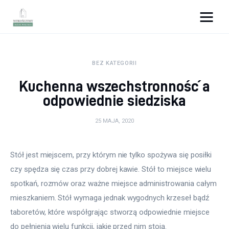
Wykończymy wnętrze
BEZ KATEGORII
Porady wnętrzarskie
Kuchenna wszechstronność a
Remont
odpowiednie siedziska
Kuchnia
25 MAJA, 2020
Łazienka
Stół jest miejscem, przy którym nie tylko spożywa się posiłki 
czy spędza się czas przy dobrej kawie. Stół to miejsce wielu 
Salon
spotkań, rozmów oraz ważne miejsce administrowania całym 
Sypialnia
mieszkaniem. Stół wymaga jednak wygodnych krzeseł bądź 
taboretów, które współgrając stworzą odpowiednie miejsce 
do pełnienia wielu funkcji, jakie przed nim stoją.